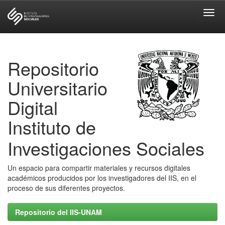
Skip
navigation
Repositorio
Universitario
Digital
Instituto de
Investigaciones Sociales
Un espacio para compartir materiales y recursos digitales
académicos producidos por los investigadores del IIS, en el
proceso de sus diferentes proyectos.
Repositorio del IIS-UNAM