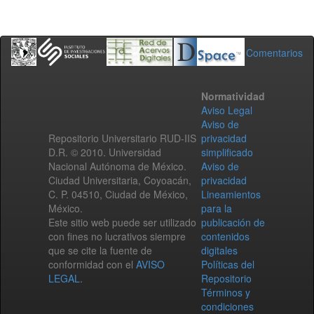
Comentarios
Normatividad
Aviso Legal
Aviso de
Repositorio Universitario RUD-IIS
privacidad
D.R. © 2010. Universidad
simplificado
Nacional Autónoma de México.
Aviso de
Ciudad Universitaria, Coyoacán,
privacidad
C. P. 04510, Ciudad de México,
Lineamientos
México.
para la
Este sitio web puede ser utilizado
publicación de
con fines no lucrativos siempre
contenidos
que se cite la fuente de
digitales
conformidad con el
AVISO
Políticas del
LEGAL
.
Repositorio
Términos y
condiciones