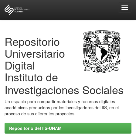
Skip
navigation
Repositorio
Universitario
Digital
Instituto de
Investigaciones Sociales
Un espacio para compartir materiales y recursos digitales
académicos producidos por los investigadores del IIS, en el
proceso de sus diferentes proyectos.
Repositorio del IIS-UNAM