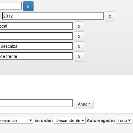
En orden
Autor/registro