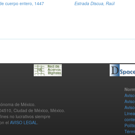
de cuerpo entero, 1447
Estrada Discua, Raúl
Norm
Aviso
Aviso
utónoma de México.
Aviso
 04510, Ciudad de México, México.
Linea
fines no lucrativos siempre
conte
con el
AVISO LEGAL
.
Polít
Térmi