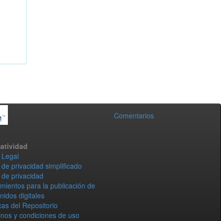
Comentarios
atividad
 Legal
 de privacidad simplificado
 de privacidad
mientos para la publicación de
nidos digitales
icas del Repositorio
nos y condiciones de uso