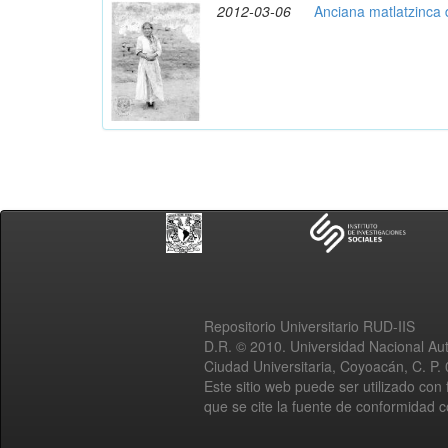
2012-03-06
Anciana matlatzinca 
Repositorio Universitario RUD-IIS
D.R. © 2010. Universidad Nacional A
Ciudad Universitaria, Coyoacán, C. P.
Este sitio web puede ser utilizado con 
que se cite la fuente de conformidad 