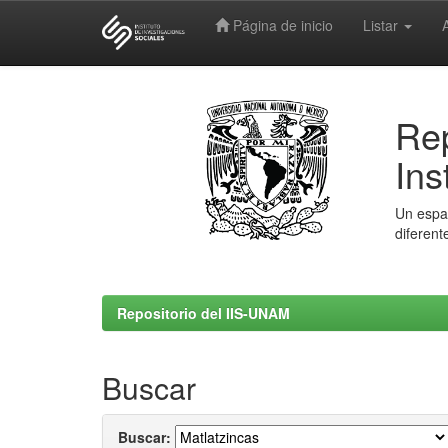
Página de inicio
Listar
Skip
navigation
Rep
Ins
Un espac
diferent
Repositorio del IIS-UNAM
Buscar
Buscar: