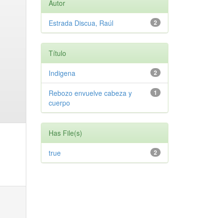
Autor
Estrada Discua, Raúl
2
Título
Indigena
2
Rebozo envuelve cabeza y
1
cuerpo
Has File(s)
true
2