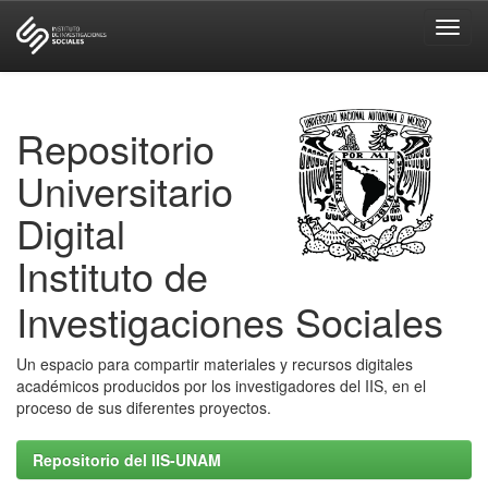
Skip
navigation
Repositorio
Universitario
Digital
Instituto de
Investigaciones Sociales
Un espacio para compartir materiales y recursos digitales
académicos producidos por los investigadores del IIS, en el
proceso de sus diferentes proyectos.
Repositorio del IIS-UNAM