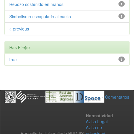
Rebozo sostenido en manos
1
Simbolismo escapulario al cuello
1
< previous
Has File(s)
true
8
Comentarios
Normatividad
Aviso Legal
Aviso de
Repositorio Universitario RUD-IIS
privacidad