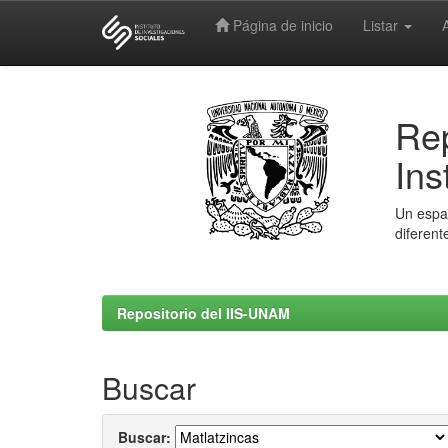
Página de inicio
Listar
Skip
navigation
Rep
Ins
Un espac
diferent
Repositorio del IIS-UNAM
Buscar
Buscar: