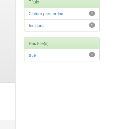
Título
Cintura para arriba
1
Indigena
1
Has File(s)
true
1