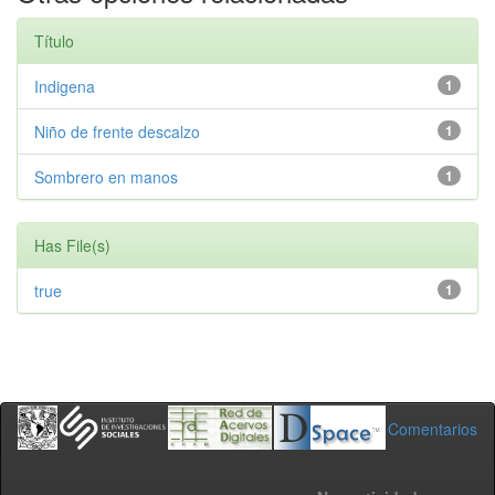
Título
Indigena
1
Niño de frente descalzo
1
Sombrero en manos
1
Has File(s)
true
1
Comentarios