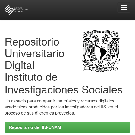
Skip
navigation
Repositorio
Universitario
Digital
Instituto de
Investigaciones Sociales
Un espacio para compartir materiales y recursos digitales
académicos producidos por los investigadores del IIS, en el
proceso de sus diferentes proyectos.
Repositorio del IIS-UNAM