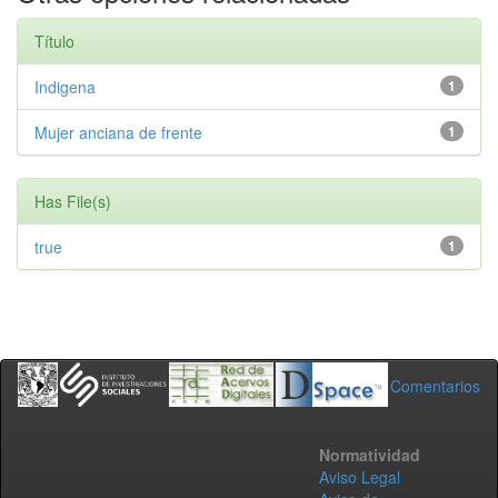
Título
Indigena
1
Mujer anciana de frente
1
Has File(s)
true
1
Comentarios
Normatividad
Aviso Legal