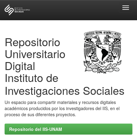
Skip
navigation
Repositorio
Universitario
Digital
Instituto de
Investigaciones Sociales
Un espacio para compartir materiales y recursos digitales
académicos producidos por los investigadores del IIS, en el
proceso de sus diferentes proyectos.
Repositorio del IIS-UNAM