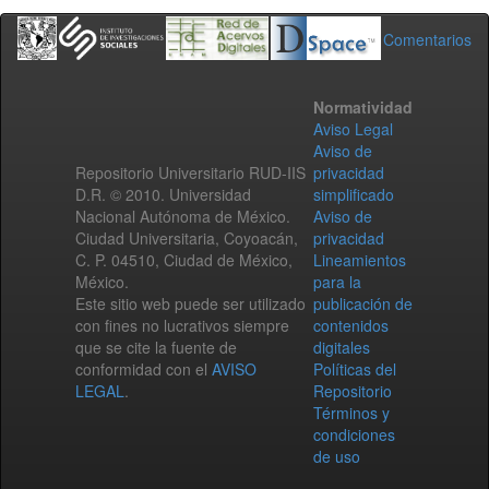
Comentarios
Normatividad
Aviso Legal
Aviso de
Repositorio Universitario RUD-IIS
privacidad
D.R. © 2010. Universidad
simplificado
Nacional Autónoma de México.
Aviso de
Ciudad Universitaria, Coyoacán,
privacidad
C. P. 04510, Ciudad de México,
Lineamientos
México.
para la
Este sitio web puede ser utilizado
publicación de
con fines no lucrativos siempre
contenidos
que se cite la fuente de
digitales
conformidad con el
AVISO
Políticas del
LEGAL
.
Repositorio
Términos y
condiciones
de uso