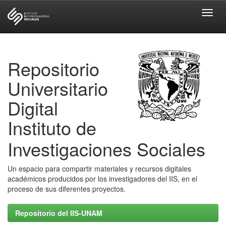
Skip
navigation
Repositorio
Universitario
Digital
Instituto de
Investigaciones Sociales
Un espacio para compartir materiales y recursos digitales
académicos producidos por los investigadores del IIS, en el
proceso de sus diferentes proyectos.
Repositorio del IIS-UNAM