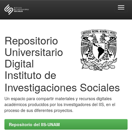
Skip
navigation
Repositorio
Universitario
Digital
Instituto de
Investigaciones Sociales
Un espacio para compartir materiales y recursos digitales
académicos producidos por los investigadores del IIS, en el
proceso de sus diferentes proyectos.
Repositorio del IIS-UNAM