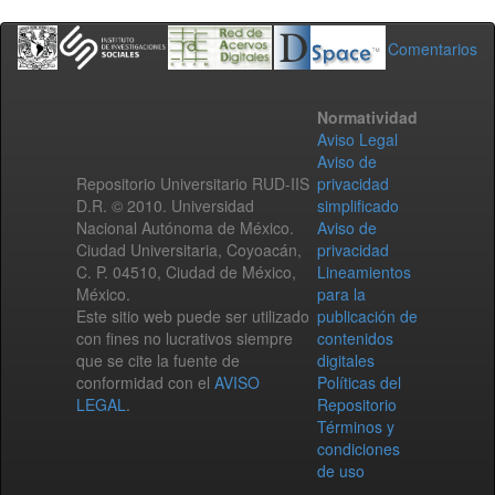
Comentarios
Normatividad
Aviso Legal
Aviso de
Repositorio Universitario RUD-IIS
privacidad
D.R. © 2010. Universidad
simplificado
Nacional Autónoma de México.
Aviso de
Ciudad Universitaria, Coyoacán,
privacidad
C. P. 04510, Ciudad de México,
Lineamientos
México.
para la
Este sitio web puede ser utilizado
publicación de
con fines no lucrativos siempre
contenidos
que se cite la fuente de
digitales
conformidad con el
AVISO
Políticas del
LEGAL
.
Repositorio
Términos y
condiciones
de uso