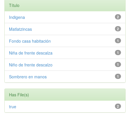
Título
Indigena
2
Matlatzincas
2
Fondo casa habitación
1
Niña de frente descalza
1
Niño de frente descalzo
1
Sombrero en manos
1
Has File(s)
true
2