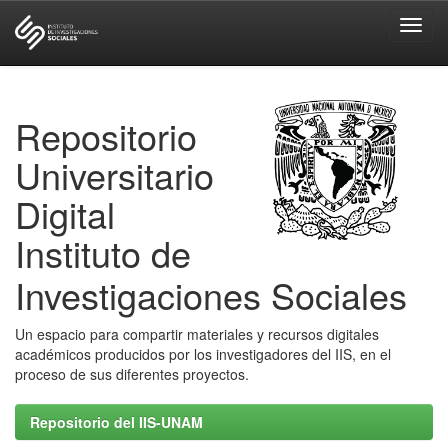
Skip
navigation
Repositorio
Universitario
Digital
Instituto de
Investigaciones Sociales
Un espacio para compartir materiales y recursos digitales
académicos producidos por los investigadores del IIS, en el
proceso de sus diferentes proyectos.
Repositorio del IIS-UNAM