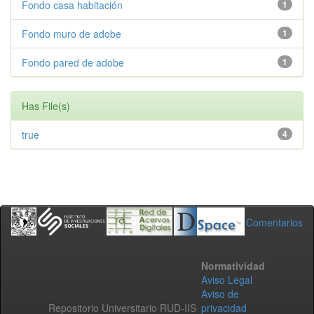
Fondo casa habitación
1
Fondo muro de adobe
1
Fondo pared de adobe
1
Has File(s)
true
4
Comentarios
Normatividad
Aviso Legal
Aviso de
Repositorio Universitario RUD-IIS
privacidad