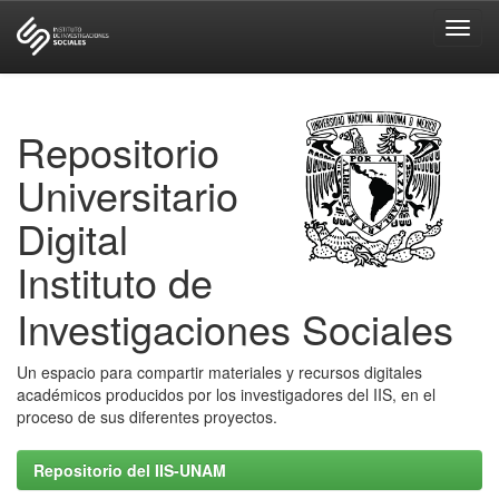
Skip
navigation
Repositorio
Universitario
Digital
Instituto de
Investigaciones Sociales
Un espacio para compartir materiales y recursos digitales
académicos producidos por los investigadores del IIS, en el
proceso de sus diferentes proyectos.
Repositorio del IIS-UNAM