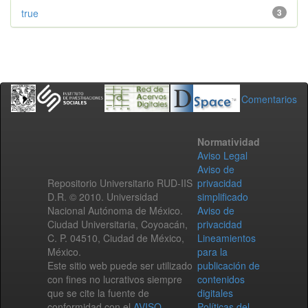
true
3
Comentarios
Normatividad
Aviso Legal
Aviso de
Repositorio Universitario RUD-IIS
privacidad
D.R. © 2010. Universidad
simplificado
Nacional Autónoma de México.
Aviso de
Ciudad Universitaria, Coyoacán,
privacidad
C. P. 04510, Ciudad de México,
Lineamientos
México.
para la
Este sitio web puede ser utilizado
publicación de
con fines no lucrativos siempre
contenidos
que se cite la fuente de
digitales
conformidad con el
AVISO
Políticas del