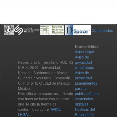
Comentarios
Normatividad
Aviso Legal
Aviso de
Repositorio Universitario RUD-IIS
privacidad
D.R. © 2010. Universidad
simplificado
Nacional Autónoma de México.
Aviso de
Ciudad Universitaria, Coyoacán,
privacidad
C. P. 04510, Ciudad de México,
Lineamientos
México.
para la
Este sitio web puede ser utilizado
publicación de
con fines no lucrativos siempre
contenidos
que se cite la fuente de
digitales
conformidad con el
AVISO
Políticas del
LEGAL
.
Repositorio