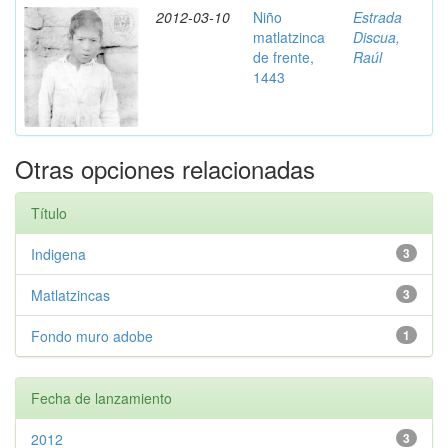
2012-03-10
Niño
Estrada
matlatzinca
Discua,
de frente,
Raúl
1443
Otras opciones relacionadas
Título
Indigena
3
Matlatzincas
3
Fondo muro adobe
1
Fecha de lanzamiento
2012
3