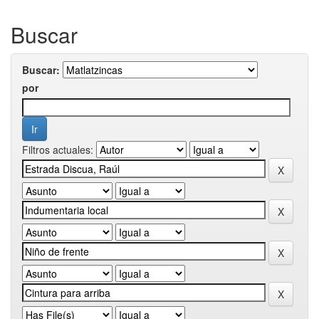
Buscar
Buscar:
por
Filtros actuales: