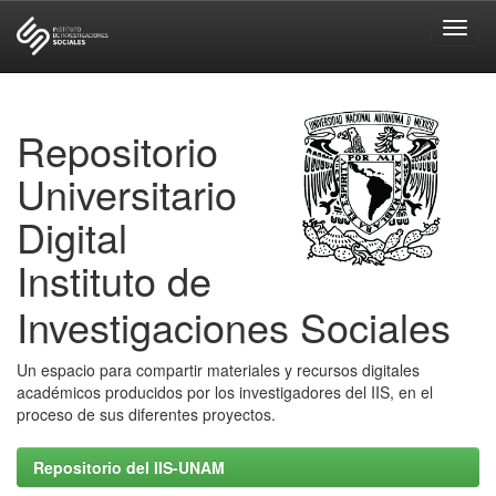
Skip
navigation
Repositorio
Universitario
Digital
Instituto de
Investigaciones Sociales
Un espacio para compartir materiales y recursos digitales
académicos producidos por los investigadores del IIS, en el
proceso de sus diferentes proyectos.
Repositorio del IIS-UNAM