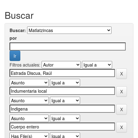
Buscar
Buscar:
por
Filtros actuales: