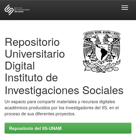
Skip
navigation
Repositorio
Universitario
Digital
Instituto de
Investigaciones Sociales
Un espacio para compartir materiales y recursos digitales
académicos producidos por los investigadores del IIS, en el
proceso de sus diferentes proyectos.
Repositorio del IIS-UNAM