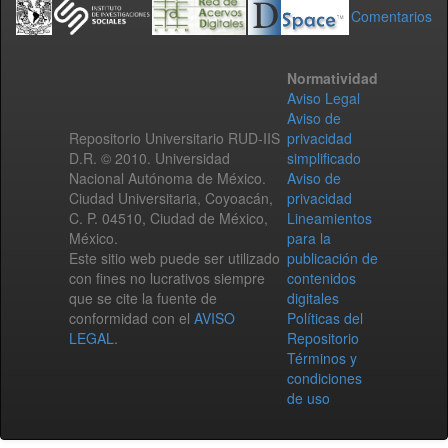
Comentarios
Normatividad
Aviso Legal
Aviso de
Repositorio Universitario RUD-IIS
privacidad
D.R. © 2010. Universidad
simplificado
Nacional Autónoma de México.
Aviso de
Ciudad Universitaria, Coyoacán,
privacidad
C. P. 04510, Ciudad de México,
Lineamientos
México.
para la
Este sitio web puede ser utilizado
publicación de
con fines no lucrativos siempre
contenidos
que se cite la fuente de
digitales
conformidad con el
AVISO
Políticas del
LEGAL
.
Repositorio
Términos y
condiciones
de uso