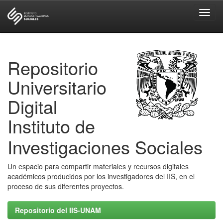
Skip
navigation
Repositorio
Universitario
Digital
Instituto de
Investigaciones Sociales
Un espacio para compartir materiales y recursos digitales
académicos producidos por los investigadores del IIS, en el
proceso de sus diferentes proyectos.
Repositorio del IIS-UNAM