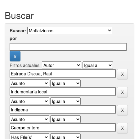
Buscar
Buscar:
por
Filtros actuales: