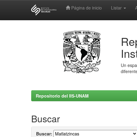
Página de inicio
Listar
Skip
navigation
Rep
Ins
Un espac
diferent
Repositorio del IIS-UNAM
Buscar
Buscar: