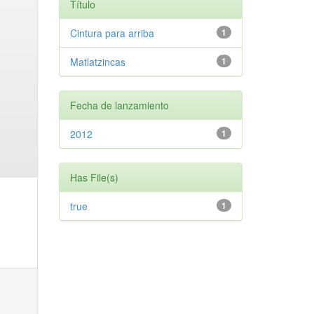
Título
Cintura para arriba
1
Matlatzincas
1
Fecha de lanzamiento
2012
1
Has File(s)
true
1