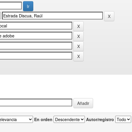
En orden
Autor/registro