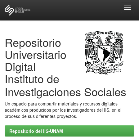
Skip
navigation
Repositorio
Universitario
Digital
Instituto de
Investigaciones Sociales
Un espacio para compartir materiales y recursos digitales
académicos producidos por los investigadores del IIS, en el
proceso de sus diferentes proyectos.
Repositorio del IIS-UNAM