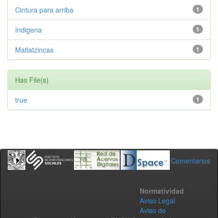
Cintura para arriba
1
Indigena
1
Matlatzincas
1
Has File(s)
true
1
Comentarios
Normatividad
Aviso Legal
Aviso de