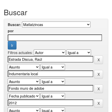
Buscar
Buscar:
por
Filtros actuales: