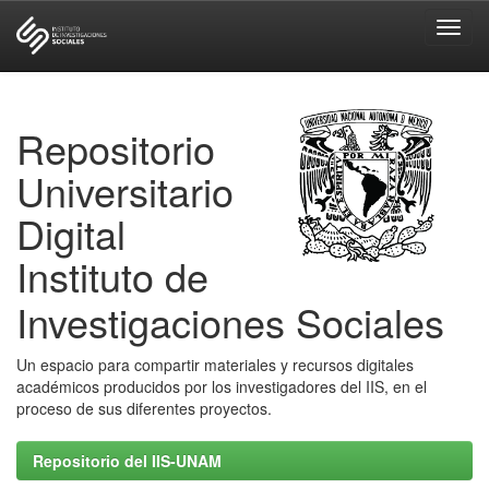
Skip
navigation
Repositorio
Universitario
Digital
Instituto de
Investigaciones Sociales
Un espacio para compartir materiales y recursos digitales
académicos producidos por los investigadores del IIS, en el
proceso de sus diferentes proyectos.
Repositorio del IIS-UNAM