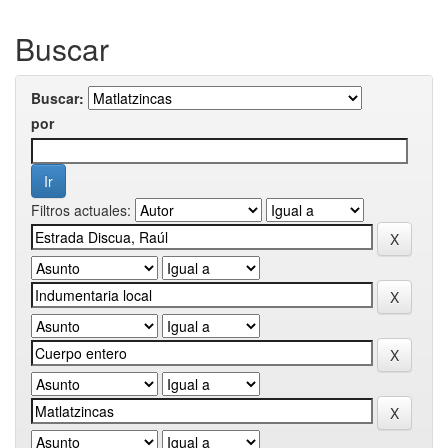
Buscar
Buscar:
por
Filtros actuales: