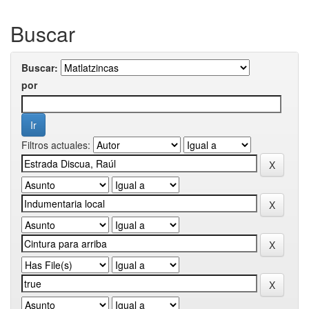
Buscar
Buscar:
por
Filtros actuales: