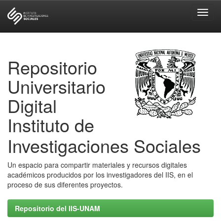
Skip
navigation
Repositorio
Universitario
Digital
Instituto de
Investigaciones Sociales
Un espacio para compartir materiales y recursos digitales
académicos producidos por los investigadores del IIS, en el
proceso de sus diferentes proyectos.
Repositorio del IIS-UNAM