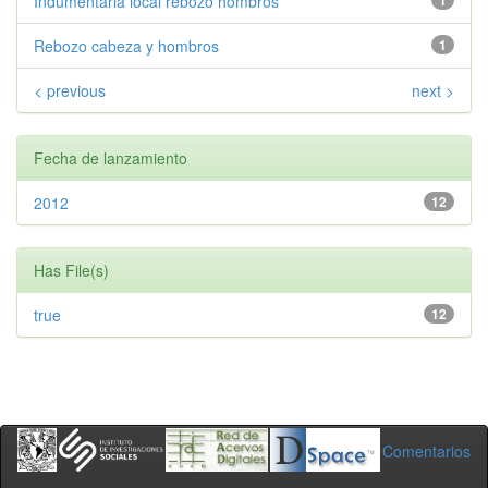
Indumentaria local rebozo hombros
1
Rebozo cabeza y hombros
1
< previous
next >
Fecha de lanzamiento
2012
12
Has File(s)
true
12
Comentarios