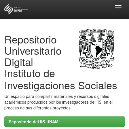
Skip
navigation
Repositorio
Universitario
Digital
Instituto de
Investigaciones Sociales
Un espacio para compartir materiales y recursos digitales
académicos producidos por los investigadores del IIS, en el
proceso de sus diferentes proyectos.
Repositorio del IIS-UNAM