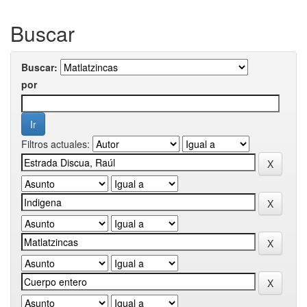
Buscar
Buscar:
por
Filtros actuales: