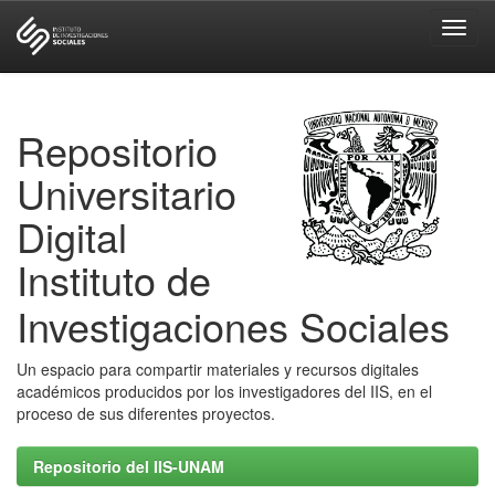
Skip
navigation
Repositorio
Universitario
Digital
Instituto de
Investigaciones Sociales
Un espacio para compartir materiales y recursos digitales
académicos producidos por los investigadores del IIS, en el
proceso de sus diferentes proyectos.
Repositorio del IIS-UNAM