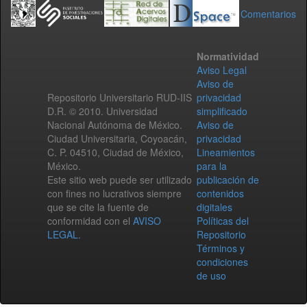
Comentarios
Normatividad
Aviso Legal
Aviso de
Repositorio Universitario RUD-IIS
privacidad
D.R. © 2010. Universidad
simplificado
Nacional Autónoma de México.
Aviso de
Ciudad Universitaria, Coyoacán,
privacidad
C. P. 04510, Ciudad de México,
Lineamientos
México.
para la
Este sitio web puede ser utilizado
publicación de
con fines no lucrativos siempre
contenidos
que se cite la fuente de
digitales
conformidad con el
AVISO
Políticas del
LEGAL
.
Repositorio
Términos y
condiciones
de uso