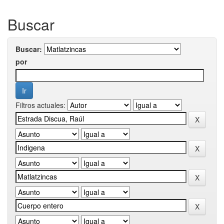
Buscar
Buscar:
por
Filtros actuales: