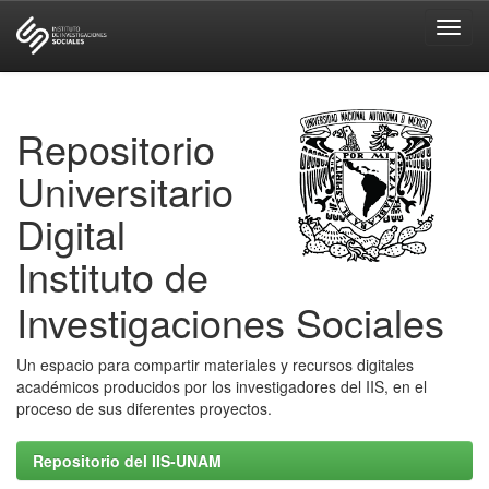
Skip
navigation
Repositorio
Universitario
Digital
Instituto de
Investigaciones Sociales
Un espacio para compartir materiales y recursos digitales
académicos producidos por los investigadores del IIS, en el
proceso de sus diferentes proyectos.
Repositorio del IIS-UNAM