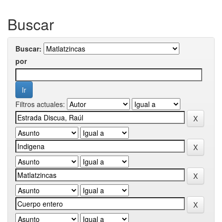
Buscar
Buscar:
por
Filtros actuales: