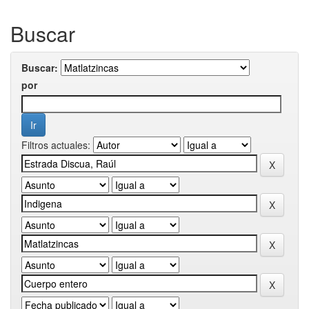
Buscar
Buscar:
por
Filtros actuales: