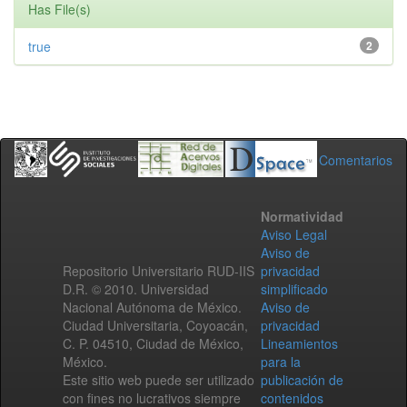
Has File(s)
true
2
Comentarios
Normatividad
Aviso Legal
Aviso de
Repositorio Universitario RUD-IIS
privacidad
D.R. © 2010. Universidad
simplificado
Nacional Autónoma de México.
Aviso de
Ciudad Universitaria, Coyoacán,
privacidad
C. P. 04510, Ciudad de México,
Lineamientos
México.
para la
Este sitio web puede ser utilizado
publicación de
con fines no lucrativos siempre
contenidos