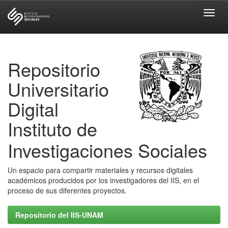
Skip
navigation
Repositorio
Universitario
Digital
Instituto de
Investigaciones Sociales
Un espacio para compartir materiales y recursos digitales
académicos producidos por los investigadores del IIS, en el
proceso de sus diferentes proyectos.
Repositorio del IIS-UNAM