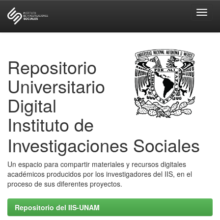
Skip
navigation
Repositorio
Universitario
Digital
Instituto de
Investigaciones Sociales
Un espacio para compartir materiales y recursos digitales
académicos producidos por los investigadores del IIS, en el
proceso de sus diferentes proyectos.
Repositorio del IIS-UNAM