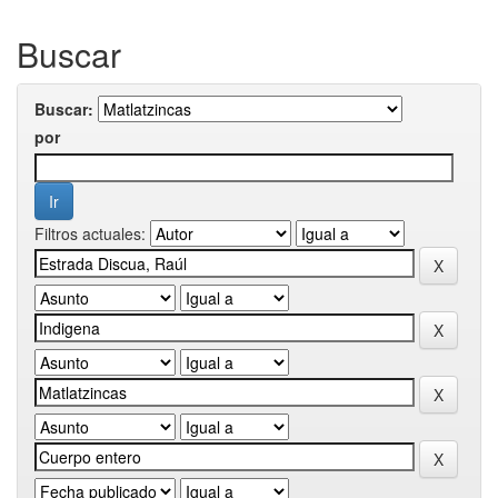
Buscar
Buscar:
por
Filtros actuales: