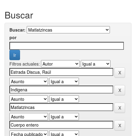
Buscar
Buscar:
por
Filtros actuales: