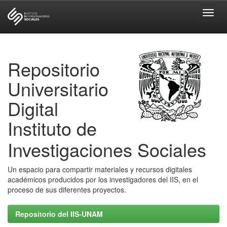
Skip
navigation
Repositorio
Universitario
Digital
Instituto de
Investigaciones Sociales
Un espacio para compartir materiales y recursos digitales
académicos producidos por los investigadores del IIS, en el
proceso de sus diferentes proyectos.
Repositorio del IIS-UNAM