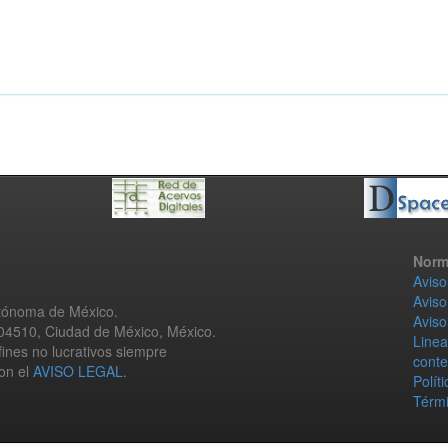
Norm
Aviso
Aviso
utónoma de México.
Aviso
 04510, Ciudad de México, México.
Linea
fines no lucrativos siempre
conte
con el
AVISO LEGAL
.
Polít
Térmi