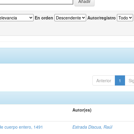
En orden
Autor/registro
Anterior
1
Si
Autor(es)
de cuerpo entero, 1491
Estrada Discua, Raúl