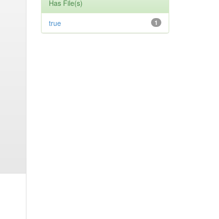
Has File(s)
true
1