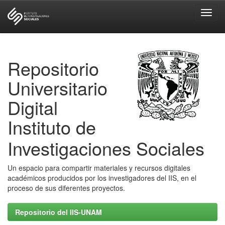
Skip
navigation
Repositorio
Universitario
Digital
Instituto de
Investigaciones Sociales
Un espacio para compartir materiales y recursos digitales
académicos producidos por los investigadores del IIS, en el
proceso de sus diferentes proyectos.
Repositorio del IIS-UNAM