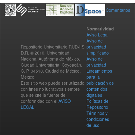
Comentarios
Normatividad
Aviso Legal
Aviso de
Repositorio Universitario RUD-IIS
privacidad
D.R. © 2010. Universidad
simplificado
Nacional Autónoma de México.
Aviso de
Ciudad Universitaria, Coyoacán,
privacidad
C. P. 04510, Ciudad de México,
Lineamientos
México.
para la
Este sitio web puede ser utilizado
publicación de
con fines no lucrativos siempre
contenidos
que se cite la fuente de
digitales
conformidad con el
AVISO
Políticas del
LEGAL
.
Repositorio
Términos y
condiciones
de uso