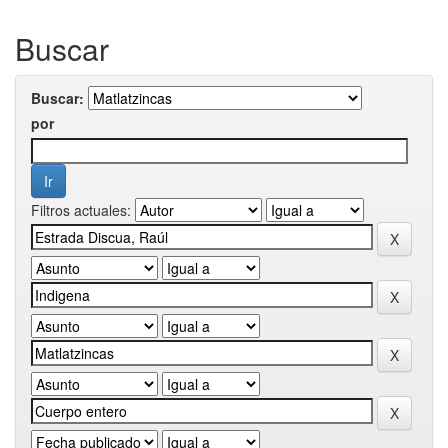
Buscar
Buscar:
por
Filtros actuales: