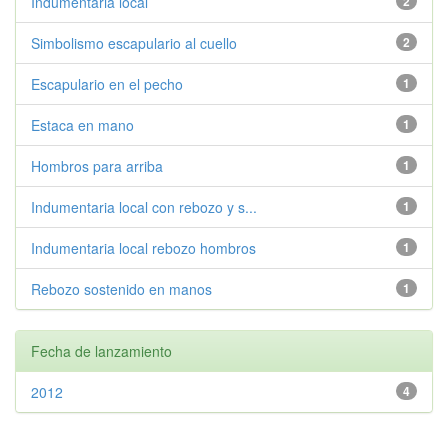
Indumentaria local
2
Simbolismo escapulario al cuello
2
Escapulario en el pecho
1
Estaca en mano
1
Hombros para arriba
1
Indumentaria local con rebozo y s...
1
Indumentaria local rebozo hombros
1
Rebozo sostenido en manos
1
Fecha de lanzamiento
2012
4