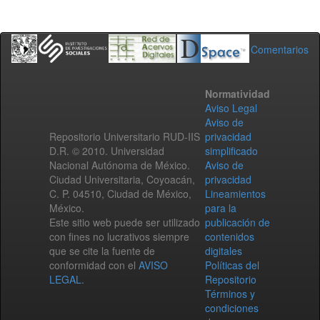
Comentarios
Normatividad
Aviso Legal
Aviso de
Repositorio Universitario RUD-IIS
privacidad
D.R. © 2010. Universidad
simplificado
Nacional Autónoma de México.
Aviso de
Ciudad Universitaria, Coyoacán,
privacidad
C. P. 04510, Ciudad de México,
Lineamientos
México.
para la
Este sitio web puede ser utilizado
publicación de
con fines no lucrativos siempre
contenidos
que se cite la fuente de
digitales
conformidad con el
AVISO
Políticas del
LEGAL
.
Repositorio
Términos y
condiciones