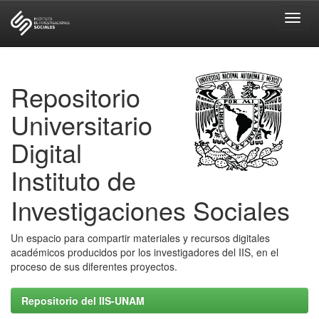
Skip
navigation
Repositorio
Universitario
Digital
Instituto de
Investigaciones Sociales
Un espacio para compartir materiales y recursos digitales
académicos producidos por los investigadores del IIS, en el
proceso de sus diferentes proyectos.
Repositorio del IIS-UNAM