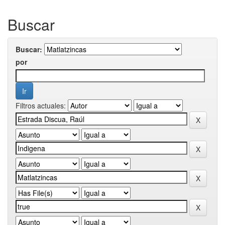
Buscar
Buscar:
por
Filtros actuales: