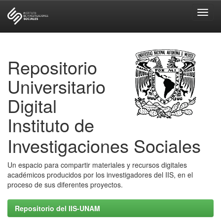
Skip
navigation
Repositorio
Universitario
Digital
Instituto de
Investigaciones Sociales
Un espacio para compartir materiales y recursos digitales
académicos producidos por los investigadores del IIS, en el
proceso de sus diferentes proyectos.
Repositorio del IIS-UNAM