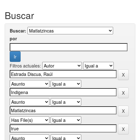
Buscar
Buscar:
por
Filtros actuales: