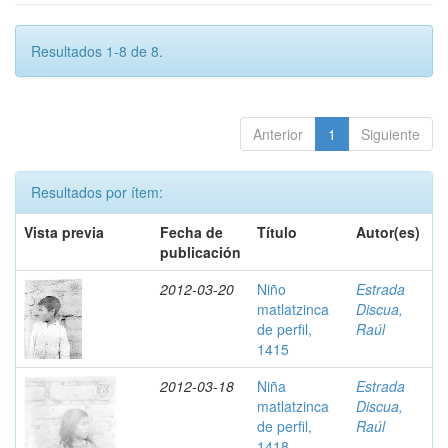
Resultados 1-8 de 8.
Anterior
1
Siguiente
Resultados por ítem:
Vista previa
Fecha de
Título
Autor(es)
publicación
2012-03-20
Niño
Estrada
matlatzinca
Discua,
de perfil,
Raúl
1415
2012-03-18
Niña
Estrada
matlatzinca
Discua,
de perfil,
Raúl
1418