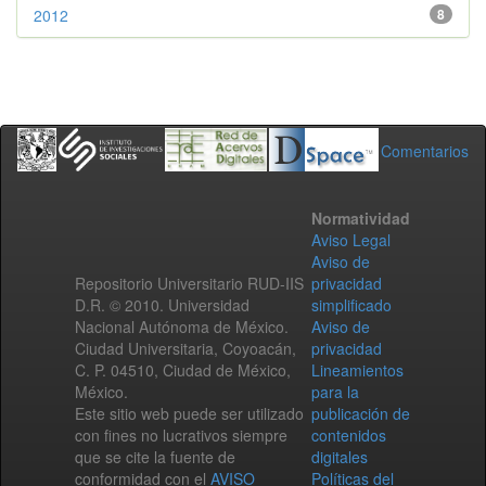
2012
8
Comentarios
Normatividad
Aviso Legal
Aviso de
Repositorio Universitario RUD-IIS
privacidad
D.R. © 2010. Universidad
simplificado
Nacional Autónoma de México.
Aviso de
Ciudad Universitaria, Coyoacán,
privacidad
C. P. 04510, Ciudad de México,
Lineamientos
México.
para la
Este sitio web puede ser utilizado
publicación de
con fines no lucrativos siempre
contenidos
que se cite la fuente de
digitales
conformidad con el
AVISO
Políticas del