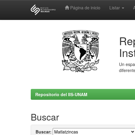
Página de inicio
Listar
Skip
navigation
Rep
Ins
Un espac
diferent
Repositorio del IIS-UNAM
Buscar
Buscar: