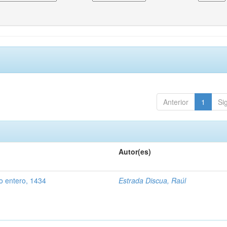
Anterior
1
Si
Autor(es)
o entero, 1434
Estrada Discua, Raúl