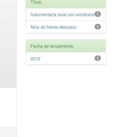
Título
Indumentaria local con sombrero
1
Nino de frente descalzo
1
Fecha de lanzamiento
2012
1