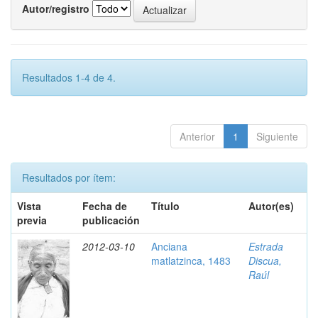
Autor/registro
Resultados 1-4 de 4.
Anterior
1
Siguiente
Resultados por ítem:
Vista
Fecha de
Título
Autor(es)
previa
publicación
2012-03-10
Anciana
Estrada
matlatzinca, 1483
Discua,
Raúl