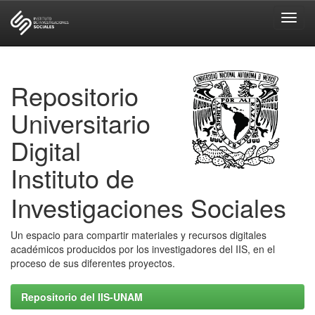
Skip
navigation
Repositorio
Universitario
Digital
Instituto de
Investigaciones Sociales
Un espacio para compartir materiales y recursos digitales
académicos producidos por los investigadores del IIS, en el
proceso de sus diferentes proyectos.
Repositorio del IIS-UNAM