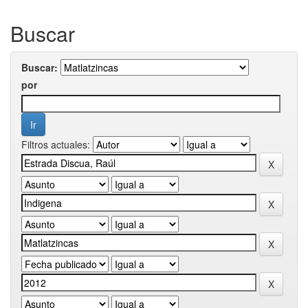
Buscar
Buscar:
por
Filtros actuales: