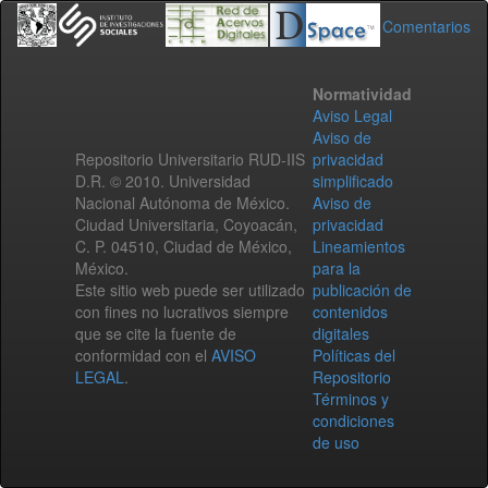
Comentarios
Normatividad
Aviso Legal
Aviso de
Repositorio Universitario RUD-IIS
privacidad
D.R. © 2010. Universidad
simplificado
Nacional Autónoma de México.
Aviso de
Ciudad Universitaria, Coyoacán,
privacidad
C. P. 04510, Ciudad de México,
Lineamientos
México.
para la
Este sitio web puede ser utilizado
publicación de
con fines no lucrativos siempre
contenidos
que se cite la fuente de
digitales
conformidad con el
AVISO
Políticas del
LEGAL
.
Repositorio
Términos y
condiciones
de uso