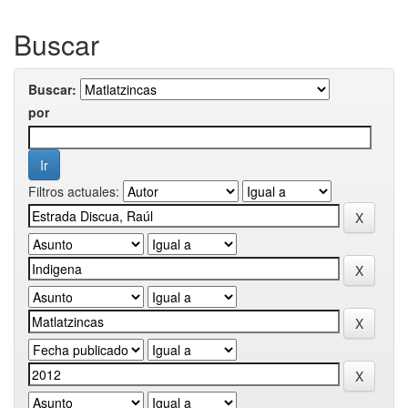
Buscar
Buscar:
por
Filtros actuales: