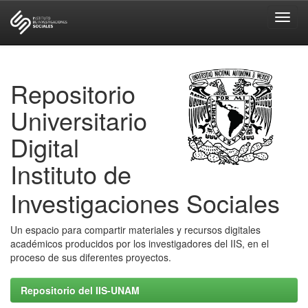
Skip
navigation
Repositorio
Universitario
Digital
Instituto de
Investigaciones Sociales
Un espacio para compartir materiales y recursos digitales
académicos producidos por los investigadores del IIS, en el
proceso de sus diferentes proyectos.
Repositorio del IIS-UNAM