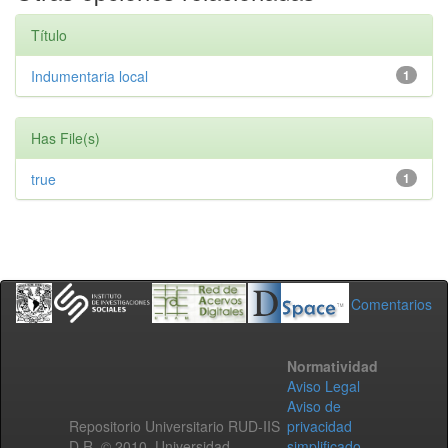
Título
Indumentaria local
1
Has File(s)
true
1
Comentarios
Normatividad
Aviso Legal
Aviso de
Repositorio Universitario RUD-IIS
privacidad
D.R. © 2010. Universidad
simplificado