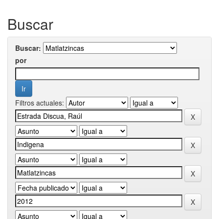
Buscar
Buscar:
por
Filtros actuales: