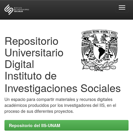
Skip
navigation
Repositorio
Universitario
Digital
Instituto de
Investigaciones Sociales
Un espacio para compartir materiales y recursos digitales
académicos producidos por los investigadores del IIS, en el
proceso de sus diferentes proyectos.
Repositorio del IIS-UNAM