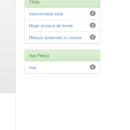
Título
Indumentaria local
1
Mujer anciana de frente
1
Rebozo sostenido en manos
1
Has File(s)
true
1