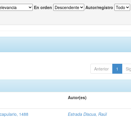
En orden
Autor/registro
Anterior
1
Si
Autor(es)
capulario, 1488
Estrada Discua, Raúl