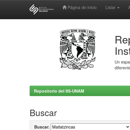
Página de inicio
Listar
Skip
navigation
Rep
Ins
Un espac
diferent
Repositorio del IIS-UNAM
Buscar
Buscar: