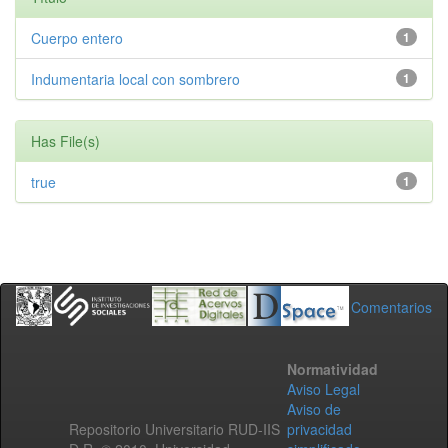
Cuerpo entero
1
Indumentaria local con sombrero
1
Has File(s)
true
1
Comentarios
Normatividad
Aviso Legal
Aviso de
Repositorio Universitario RUD-IIS
privacidad