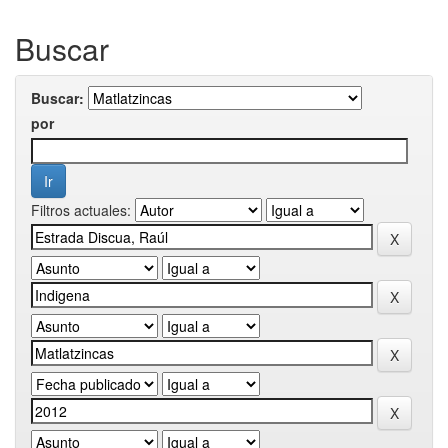
Buscar
Buscar:
por
Filtros actuales: