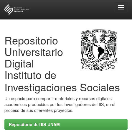
Skip
navigation
Repositorio
Universitario
Digital
Instituto de
Investigaciones Sociales
Un espacio para compartir materiales y recursos digitales
académicos producidos por los investigadores del IIS, en el
proceso de sus diferentes proyectos.
Repositorio del IIS-UNAM