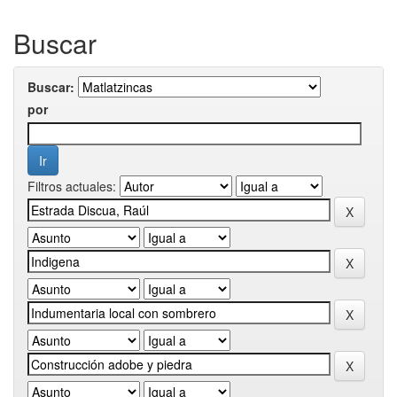
Buscar
Buscar:
por
Filtros actuales: