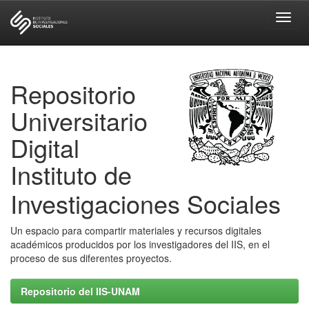
Skip
navigation
Repositorio
Universitario
Digital
Instituto de
Investigaciones Sociales
Un espacio para compartir materiales y recursos digitales
académicos producidos por los investigadores del IIS, en el
proceso de sus diferentes proyectos.
Repositorio del IIS-UNAM