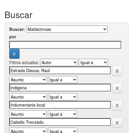
Buscar
Buscar:
por
Filtros actuales: