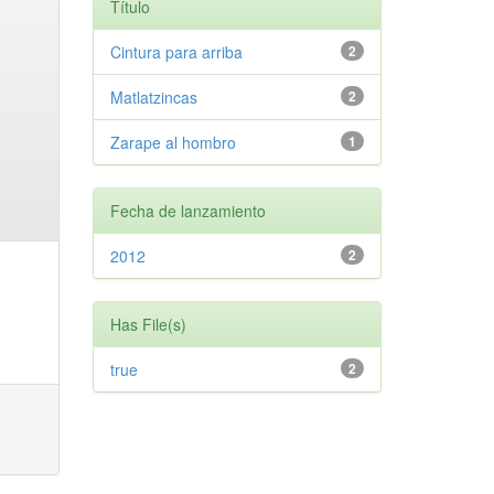
Título
Cintura para arriba
2
Matlatzincas
2
Zarape al hombro
1
Fecha de lanzamiento
2012
2
Has File(s)
true
2