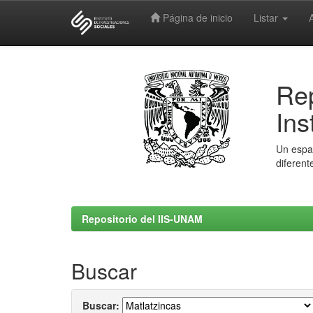
Página de inicio
Listar
Skip
navigation
Rep
Ins
Un espac
diferent
Repositorio del IIS-UNAM
Buscar
Buscar: