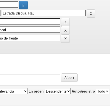
En orden
Autor/registro