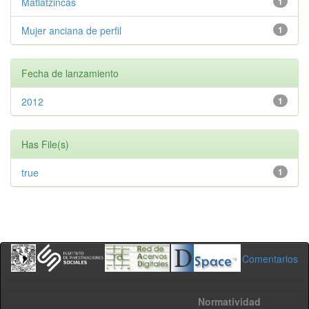
Matlatzincas
1
Mujer anciana de perfil
1
Fecha de lanzamiento
2012
1
Has File(s)
true
1
Comentarios
Normatividad