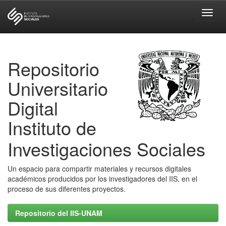
Skip
navigation
Repositorio
Universitario
Digital
Instituto de
Investigaciones Sociales
Un espacio para compartir materiales y recursos digitales
académicos producidos por los investigadores del IIS, en el
proceso de sus diferentes proyectos.
Repositorio del IIS-UNAM