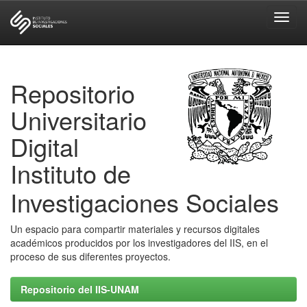
Skip
navigation
Repositorio
Universitario
Digital
Instituto de
Investigaciones Sociales
Un espacio para compartir materiales y recursos digitales
académicos producidos por los investigadores del IIS, en el
proceso de sus diferentes proyectos.
Repositorio del IIS-UNAM