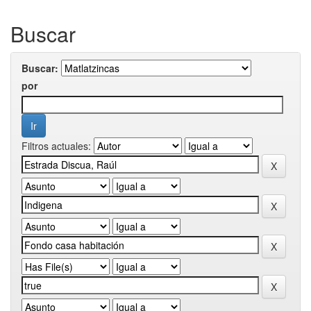
Buscar
Buscar:
por
Filtros actuales: