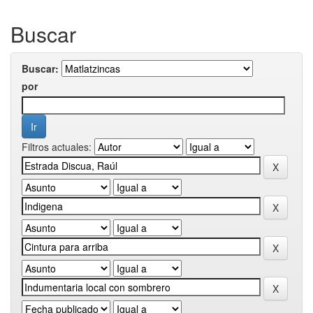
Buscar
Buscar:
por
Filtros actuales: