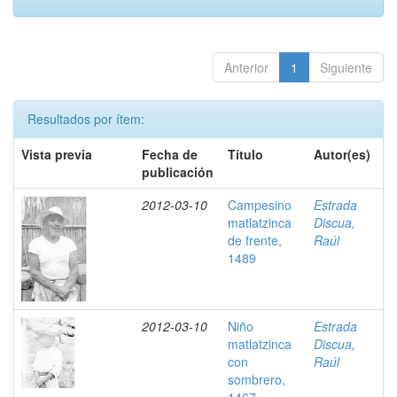
Anterior
1
Siguiente
Resultados por ítem:
Vista previa
Fecha de
Título
Autor(es)
publicación
2012-03-10
Campesino
Estrada
matlatzinca
Discua,
de frente,
Raúl
1489
2012-03-10
Niño
Estrada
matlatzinca
Discua,
con
Raúl
sombrero,