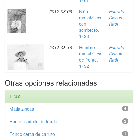
1467
2012-03-06
Niño
Estrada
matlatzinca
Discua,
con
Raúl
sombrero,
1428
2012-03-18
Hombre
Estrada
matlatzinca
Discua,
de frente,
Raúl
1432
Otras opciones relacionadas
Título
Matlatzincas
4
Hombre adulto de frente
2
Fondo cerca de carrizo
1