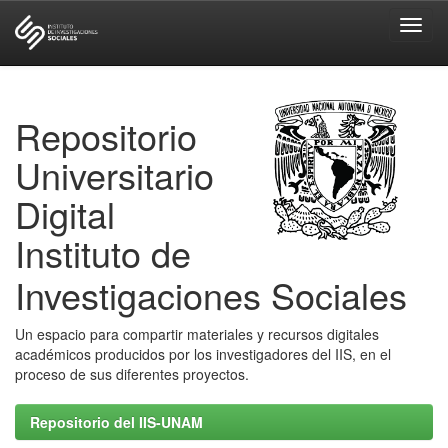
Skip
navigation
Repositorio
Universitario
Digital
Instituto de
Investigaciones Sociales
Un espacio para compartir materiales y recursos digitales
académicos producidos por los investigadores del IIS, en el
proceso de sus diferentes proyectos.
Repositorio del IIS-UNAM