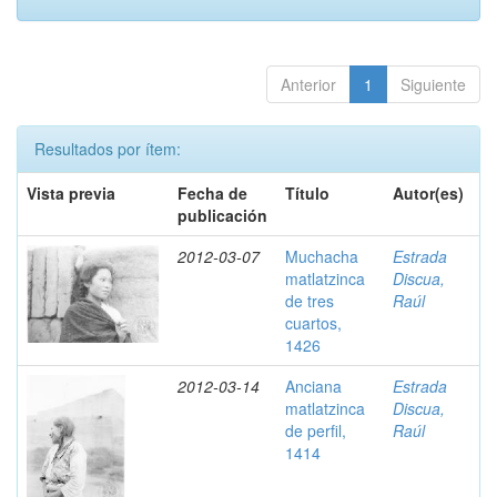
Anterior
1
Siguiente
Resultados por ítem:
Vista previa
Fecha de
Título
Autor(es)
publicación
2012-03-07
Muchacha
Estrada
matlatzinca
Discua,
de tres
Raúl
cuartos,
1426
2012-03-14
Anciana
Estrada
matlatzinca
Discua,
de perfil,
Raúl
1414