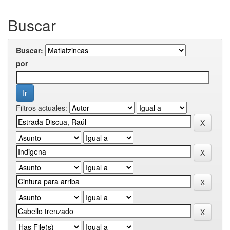
Buscar
Buscar:
por
Filtros actuales: