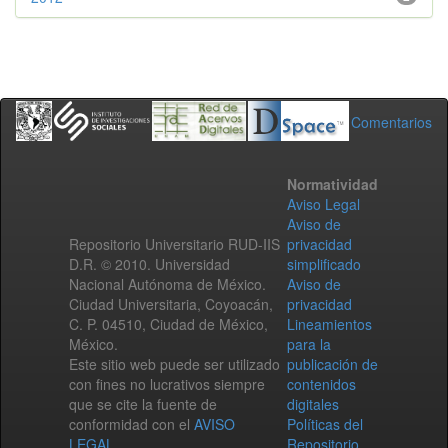
Comentarios
Normatividad
Aviso Legal
Aviso de
Repositorio Universitario RUD-IIS
privacidad
D.R. © 2010. Universidad
simplificado
Nacional Autónoma de México.
Aviso de
Ciudad Universitaria, Coyoacán,
privacidad
C. P. 04510, Ciudad de México,
Lineamientos
México.
para la
Este sitio web puede ser utilizado
publicación de
con fines no lucrativos siempre
contenidos
que se cite la fuente de
digitales
conformidad con el
AVISO
Políticas del
LEGAL
.
Repositorio