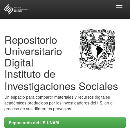
Skip
navigation
Repositorio
Universitario
Digital
Instituto de
Investigaciones Sociales
Un espacio para compartir materiales y recursos digitales
académicos producidos por los investigadores del IIS, en el
proceso de sus diferentes proyectos.
Repositorio del IIS-UNAM