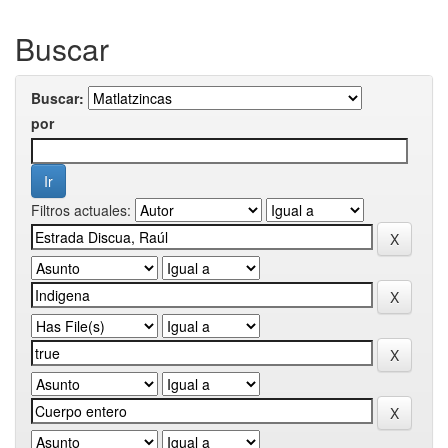
Buscar
Buscar:
por
Filtros actuales: