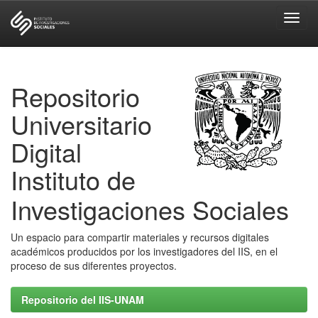
Skip
navigation
Repositorio
Universitario
Digital
Instituto de
Investigaciones Sociales
Un espacio para compartir materiales y recursos digitales
académicos producidos por los investigadores del IIS, en el
proceso de sus diferentes proyectos.
Repositorio del IIS-UNAM