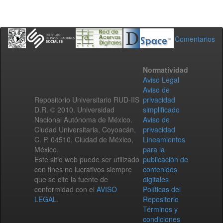
Comentarios
Normatividad
Aviso Legal
Aviso de
Repositorio Universitario RUD-IIS
privacidad
D.R. © 2010. Universidad
simplificado
Nacional Autónoma de México.
Aviso de
Ciudad Universitaria, Coyoacán,
privacidad
C. P. 04510, Ciudad de México,
Lineamientos
México.
para la
Este sitio web puede ser utilizado
publicación de
con fines no lucrativos siempre
contenidos
que se cite la fuente de
digitales
conformidad con el
AVISO
Políticas del
LEGAL
.
Repositorio
Términos y
condiciones