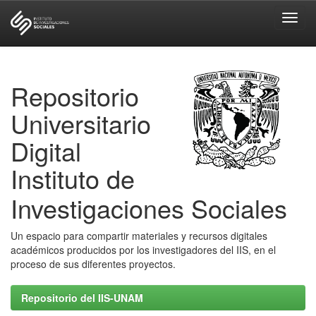
Skip
navigation
Repositorio
Universitario
Digital
Instituto de
Investigaciones Sociales
Un espacio para compartir materiales y recursos digitales
académicos producidos por los investigadores del IIS, en el
proceso de sus diferentes proyectos.
Repositorio del IIS-UNAM