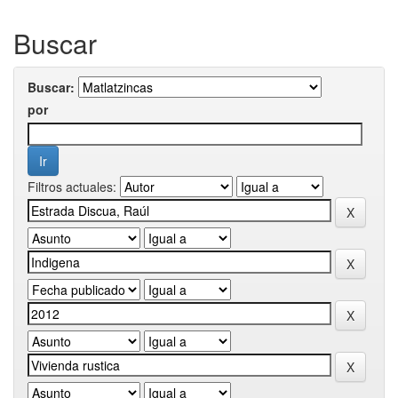
Buscar
Buscar:
por
Filtros actuales: