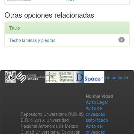
Otras opciones relacionadas
Título
Techo laminas y piedras
1
Comentarios
Normatividad
Aviso Legal
Aviso de
Repositorio Universitario RUD-IIS
privacidad
D.R. © 2010. Universidad
simplificado
Nacional Autónoma de México.
Aviso de
Ciudad Universitaria, Coyoacán,
privacidad