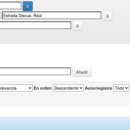
En orden
Autor/registro