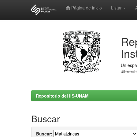
Página de inicio
Listar
Skip
navigation
Rep
Ins
Un espac
diferent
Repositorio del IIS-UNAM
Buscar
Buscar: