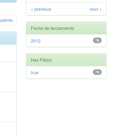
< previous
next >
guiente
Fecha de lanzamiento
2012
79
Has File(s)
true
79