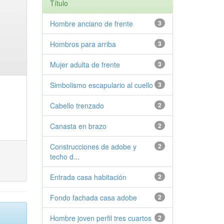
Título
Hombre anciano de frente
3
Hombros para arriba
3
Mujer adulta de frente
3
Simbolismo escapulario al cuello
3
Cabello trenzado
2
Canasta en brazo
2
Construcciones de adobe y
2
techo d...
Entrada casa habitación
2
Fondo fachada casa adobe
2
Hombre joven perfil tres cuartos
2