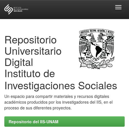
Skip
navigation
Repositorio
Universitario
Digital
Instituto de
Investigaciones Sociales
Un espacio para compartir materiales y recursos digitales
académicos producidos por los investigadores del IIS, en el
proceso de sus diferentes proyectos.
Repositorio del IIS-UNAM