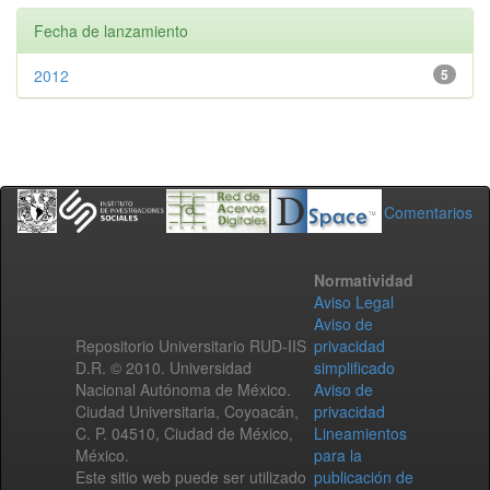
Fecha de lanzamiento
2012
5
Comentarios
Normatividad
Aviso Legal
Aviso de
Repositorio Universitario RUD-IIS
privacidad
D.R. © 2010. Universidad
simplificado
Nacional Autónoma de México.
Aviso de
Ciudad Universitaria, Coyoacán,
privacidad
C. P. 04510, Ciudad de México,
Lineamientos
México.
para la
Este sitio web puede ser utilizado
publicación de