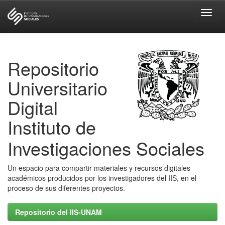
Skip
navigation
Repositorio
Universitario
Digital
Instituto de
Investigaciones Sociales
Un espacio para compartir materiales y recursos digitales
académicos producidos por los investigadores del IIS, en el
proceso de sus diferentes proyectos.
Repositorio del IIS-UNAM