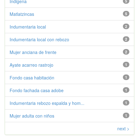
Indigena
5
Matlatzincas
5
Indumentaria local
2
Indumentaria local con rebozo
2
Mujer anciana de frente
2
Ayate acarreo rastrojo
1
Fondo casa habitación
1
Fondo fachada casa adobe
1
Indumentaria rebozo espalda y hom...
1
Mujer adulta con niños
1
next >