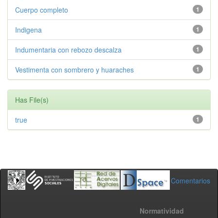
Cuerpo completo
1
Indigena
1
Indumentaria con rebozo descalza
1
Vestimenta con sombrero y huaraches
1
Has File(s)
true
1
Comentarios
Normatividad