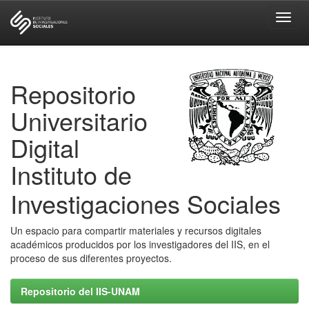
Skip
navigation
Repositorio
Universitario
Digital
Instituto de
Investigaciones Sociales
Un espacio para compartir materiales y recursos digitales
académicos producidos por los investigadores del IIS, en el
proceso de sus diferentes proyectos.
Repositorio del IIS-UNAM