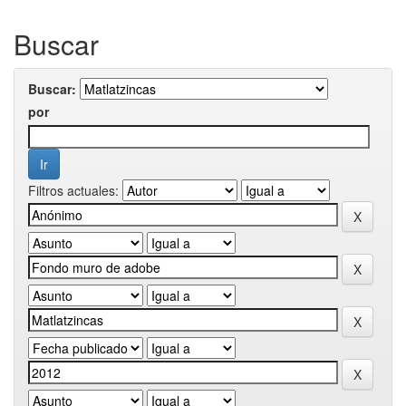
Buscar
Buscar:
por
Filtros actuales: