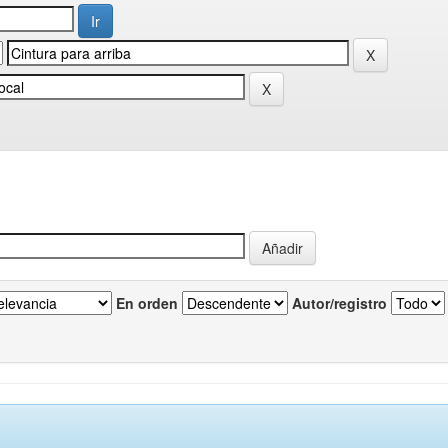
En orden
Autor/registro