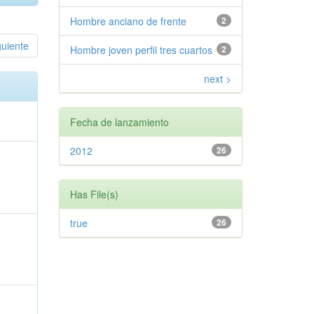
Hombre anciano de frente
2
guiente
Hombre joven perfil tres cuartos
2
next >
Fecha de lanzamiento
2012
26
Has File(s)
true
26