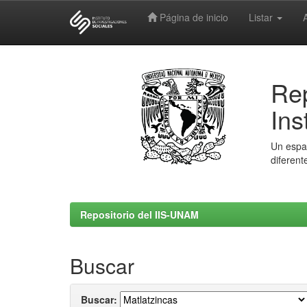
Página de inicio
Listar
Skip
navigation
Rep
Ins
Un espac
diferent
Repositorio del IIS-UNAM
Buscar
Buscar: