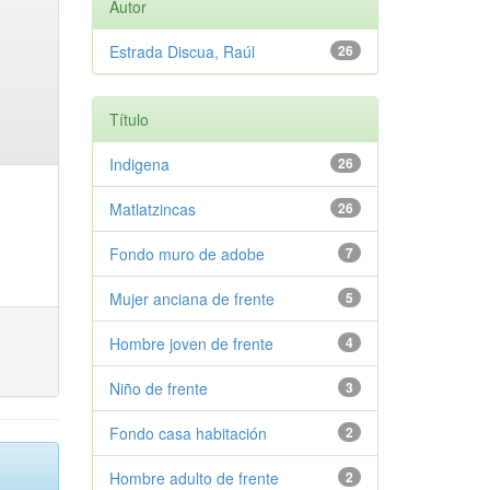
Autor
Estrada Discua, Raúl
26
Título
Indigena
26
Matlatzincas
26
Fondo muro de adobe
7
Mujer anciana de frente
5
Hombre joven de frente
4
Niño de frente
3
Fondo casa habitación
2
Hombre adulto de frente
2