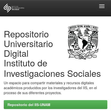
Skip
navigation
Repositorio
Universitario
Digital
Instituto de
Investigaciones Sociales
Un espacio para compartir materiales y recursos digitales
académicos producidos por los investigadores del IIS, en el
proceso de sus diferentes proyectos.
Repositorio del IIS-UNAM