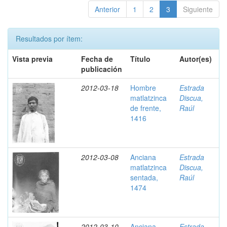
Anterior
1
2
3
Siguiente
Resultados por ítem:
Vista previa
Fecha de
Título
Autor(es)
publicación
2012-03-18
Hombre
Estrada
matlatzinca
Discua,
de frente,
Raúl
1416
2012-03-08
Anciana
Estrada
matlatzinca
Discua,
sentada,
Raúl
1474
2012-03-10
Anciana
Estrada